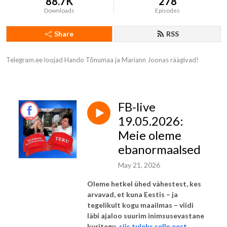
88.7K
278
Downloads
Episodes
Share
RSS
Telegram.ee loojad Hando Tõnumaa ja Mariann Joonas räägivad!
FB-live
19.05.2026:
Meie oleme
ebanormaalsed
May 21, 2026
Oleme hetkel ühed vähestest, kes
arvavad, et kuna Eestis – ja
tegelikult kogu maailmas – viidi
läbi ajaloo suurim inimsusevastane
kuritegu,
siis tuleks selle eest