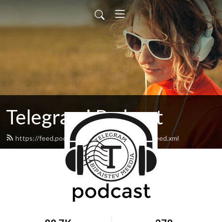
Telegrami Podcast
https://feed.podbean.com/telegramestonia/feed.xml