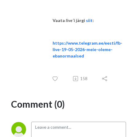
Vaata
live
´i järgi
siit
:
https://www.telegram.ee/eesti/fb-
live-19-05-2026-meie-oleme-
ebanormaalsed
158
Comment (0)