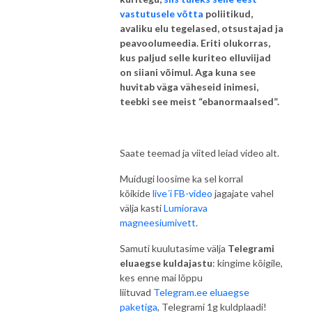
vastutusele võtta
poliitikud,
avaliku elu tegelased, otsustajad ja
peavoolumeedia. Eriti olukorras,
kus paljud selle kuriteo elluviijad
on siiani võimul. Aga kuna see
huvitab väga väheseid inimesi,
teebki see meist “ebanormaalsed”.
Saate teemad ja viited leiad video alt.
Muidugi loosime ka sel korral
kõikide
live´i FB-video
jagajate vahel
välja kasti
Lumiorava
magneesiumivett
.
Samuti kuulutasime välja
Telegrami
eluaegse kuldajastu
:
kingime kõigile,
kes enne mai lõppu
liituvad
Telegram.ee eluaegse
paketiga
, Telegrami 1g kuldplaadi!